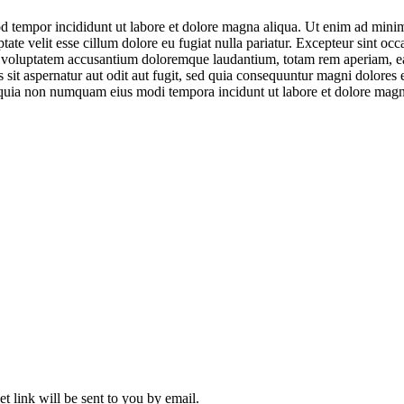
d tempor incididunt ut labore et dolore magna aliqua. Ut enim ad minim 
te velit esse cillum dolore eu fugiat nulla pariatur. Excepteur sint occa
it voluptatem accusantium doloremque laudantium, totam rem aperiam, eaqu
sit aspernatur aut odit aut fugit, sed quia consequuntur magni dolores
sed quia non numquam eius modi tempora incidunt ut labore et dolore ma
t link will be sent to you by email.