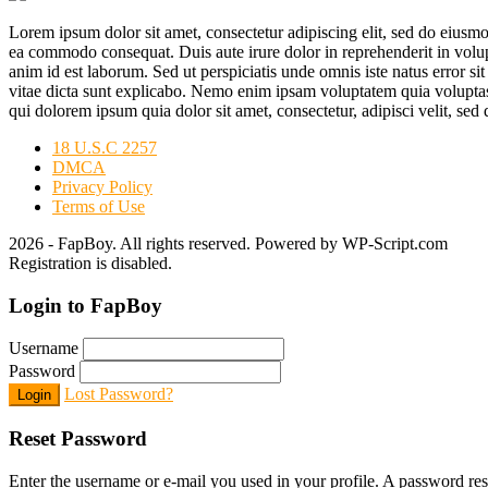
Lorem ipsum dolor sit amet, consectetur adipiscing elit, sed do eiusmo
ea commodo consequat. Duis aute irure dolor in reprehenderit in volupta
anim id est laborum. Sed ut perspiciatis unde omnis iste natus error s
vitae dicta sunt explicabo. Nemo enim ipsam voluptatem quia voluptas 
qui dolorem ipsum quia dolor sit amet, consectetur, adipisci velit, 
18 U.S.C 2257
DMCA
Privacy Policy
Terms of Use
2026 - FapBoy. All rights reserved. Powered by WP-Script.com
Registration is disabled.
Login to FapBoy
Username
Password
Lost Password?
Login
Reset Password
Enter the username or e-mail you used in your profile. A password rese