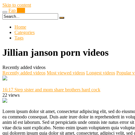
Skip to content
Fap
Boy
Home
Categories
Tags
Jillian janson porn videos
Recently added videos
Recently added videos
Most viewed videos
Longest videos
Popular v
16:17
Step sister and mom share brothers hard cock
22 views
Lorem ipsum dolor sit amet, consectetur adipiscing elit, sed do eiusmo
ea commodo consequat. Duis aute irure dolor in reprehenderit in volupta
anim id est laborum. Sed ut perspiciatis unde omnis iste natus error s
vitae dicta sunt explicabo. Nemo enim ipsam voluptatem quia voluptas 
qui dolorem ipsum quia dolor sit amet, consectetur, adipisci velit, 