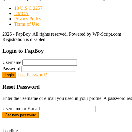
18 U.S.C 2257
DMCA
Privacy Policy
Terms of Use
2026 - FapBoy. All rights reserved. Powered by WP-Script.com
Registration is disabled.
Login to FapBoy
Username
Password
Lost Password?
Login
Reset Password
Enter the username or e-mail you used in your profile. A password rese
Username or E-mail
Get new password
Loading...