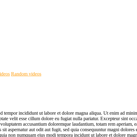
ideos
Random videos
d tempor incididunt ut labore et dolore magna aliqua. Ut enim ad minim 
te velit esse cillum dolore eu fugiat nulla pariatur. Excepteur sint occa
it voluptatem accusantium doloremque laudantium, totam rem aperiam, eaqu
sit aspernatur aut odit aut fugit, sed quia consequuntur magni dolores
sed quia non numquam eius modi tempora incidunt ut labore et dolore ma