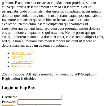
pariatur. Excepteur sint occaecat cupidatat non proident, sunt in
culpa qui officia deserunt mollit anim id est laborum. Sed ut
perspiciatis unde omnis iste natus error sit voluptatem accusantium
doloremque laudantium, totam rem aperiam, eaque ipsa quae ab illo
inventore veritatis et quasi architecto beatae vitae dicta sunt
explicabo. Nemo enim ipsam voluptatem quia voluptas sit
aspernatur aut odit aut fugit, sed quia consequuntur magni dolores
eos qui ratione voluptatem sequi nesciunt. Neque porro quisquam
est, qui dolorem ipsum quia dolor sit amet, consectetur, adipisci velit,
sed quia non numquam eius modi tempora incidunt ut labore et
dolore magnam aliquam quaerat voluptatem.
18 U.S.C 2257
DMCA
Privacy Policy
Terms of Use
2026 - FapBoy. All rights reserved. Powered by WP-Script.com
Registration is disabled.
Login to FapBoy
Username
Password